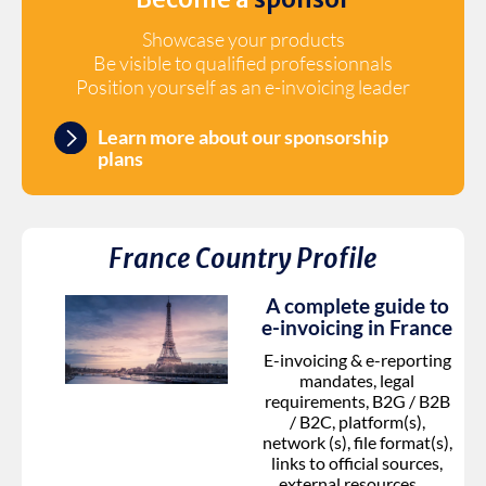
Showcase your products
Be visible to qualified professionnals
Position yourself as an e-invoicing leader
Learn more about our sponsorship
plans
France
Country Profile
A complete guide to
e-invoicing in
France
E-invoicing & e-reporting
mandates, legal
requirements, B2G / B2B
/ B2C, platform(s),
network (s), file format(s),
links to official sources,
external resources, …