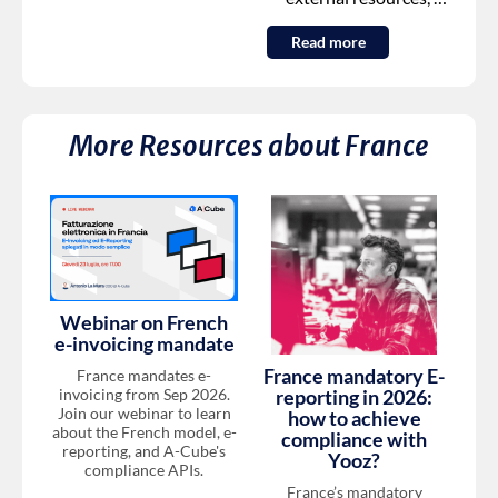
Read more
More Resources about
France
Webinar on French
e-invoicing mandate
France mandatory E-
France mandates e-
invoicing from Sep 2026.
reporting in 2026:
Join our webinar to learn
how to achieve
about the French model, e-
compliance with
reporting, and A-Cube's
Yooz?
compliance APIs.
France’s mandatory